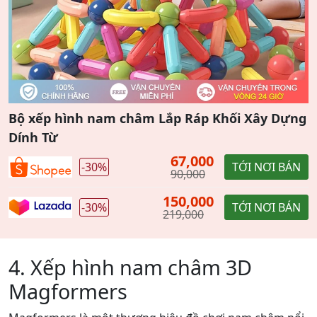
Bộ xếp hình nam châm Lắp Ráp Khối Xây Dựng
Dính Từ
67,000
-30%
TỚI NƠI BÁN
90,000
150,000
-30%
TỚI NƠI BÁN
219,000
4. Xếp hình nam châm 3D
Magformers