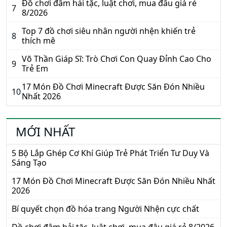
Boardgame Lớp Học Mật Ngữ – Luật chơi và nơi
1
bán giá rẻ
5 Bộ Lắp Ghép Cơ Khí Giúp Trẻ Phát Triển Tư Duy
2
Và Sáng Tạo
Tổng hợp các bộ bài ma sói giá rẻ và chất lượng
3
nhất
8 cuốn sách dạy con của người Do Thái hay nhất
4
hiện nay
Top 5 bộ đồ chơi nam châm xếp hình thông minh
5
Kendama – Trò chơi thách thức và đầy niềm vui,
6
cách chơi và nơi bán
Đồ chơi đâm hải tặc, luật chơi, mua đâu giá rẻ
7
8/2026
Top 7 đồ chơi siêu nhân người nhện khiến trẻ
8
thích mê