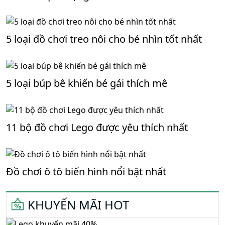
chơi an toàn cho bé.
CÓ THỂ BẠN QUAN TÂM
17 Món Đồ Chơi Minecraft Được Săn Đón
Nhiều Nhất 2026
Đồ chơi quái vật godzilla khiến trẻ thích mê
5 loại đồ chơi treo nôi cho bé nhìn tốt nhất