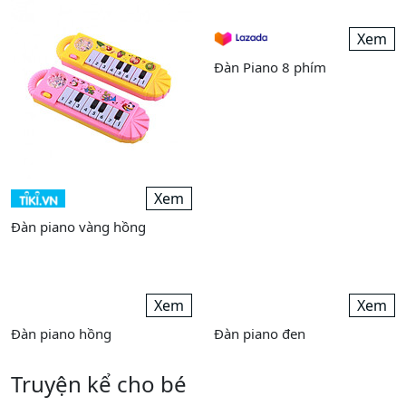
Khi bé được 2 tuổi, khả năng cảm âm của bé đã khá tốt.
Vì vậy, bạn có thể truyền cảm hứng âm nhạc cho bé
bằng những chiếc đàn piano. Đàn Piano có thiết kế
đáng yêu và âm thanh vui nhộn, mô phỏng các nốt
nhạc của đàn Piano thật. Trẻ sẽ lắc lư, thậm chí nhảy
múa theo giai điệu của chúng.
Xem
Xem
Đàn piano vàng hồng
Đàn Piano 8 phím