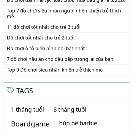
Võ Thần Giáp Sĩ: Trò Chơi Con Quay Đỉnh Cao Cho
9
Trẻ Em
17 Món Đồ Chơi Minecraft Được Săn Đón Nhiều
10
Nhất 2026
MỚI NHẤT
5 Bộ Lắp Ghép Cơ Khí Giúp Trẻ Phát Triển Tư Duy Và
Sáng Tạo
17 Món Đồ Chơi Minecraft Được Săn Đón Nhiều Nhất
2026
Bí quyết chọn đồ hóa trang Người Nhện cực chất
Đồ chơi đâm hải tặc, luật chơi, mua đâu giá rẻ 8/2026
Top 7 đồ chơi siêu nhân người nhện khiến trẻ thích
mê
11 đồ chơi tốt nhất cho trẻ 3 tuổi