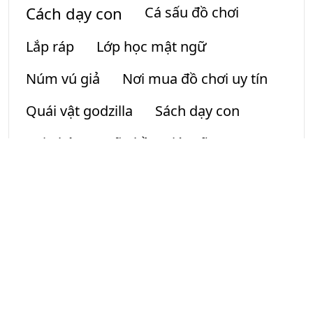
Đồ chơi tốt nhất cho trẻ 2 tuổi
Đồ chơi ô tô biến hình nổi bật nhất
7 đồ chơi nấu ăn cho đầu bếp tương lai của bạn
Top 9 Đồ chơi siêu nhân khiến trẻ thích mê
TAGS
1 tháng tuổi
3 tháng tuổi
Boardgame
búp bê barbie
Cách dạy con
Cá sấu đồ chơi
Lắp ráp
Lớp học mật ngữ