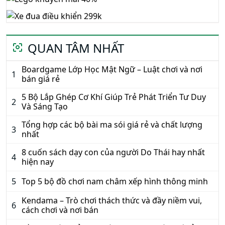
5 loại búp bê khiến bé gái thích mê
11 bộ đồ chơi Lego được yêu thích nhất
Đồ chơi ô tô biến hình nổi bật nhất
KHUYẾN MÃI HOT
QUAN TÂM NHẤT