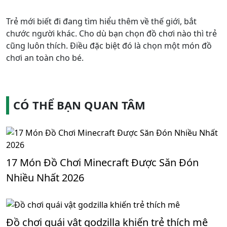
động, hình ảnh đáng yêu giúp mẹ và bé có những phút
giây hạnh phúc bên nhau.
Xem
Xem
Bách Khoa Dạy Trẻ Học Sớm
Truyện Kể Cho Bé Trước Giờ
Đi Ngủ
Xem
Xem
Thói quen tốt cho trẻ 2 tuổi
Phát Triển Thị Giác Cho Bé
Trẻ mới biết đi đang tìm hiểu thêm về thế giới, bắt
chước người khác. Cho dù bạn chọn đồ chơi nào thì trẻ
cũng luôn thích. Điều đặc biệt đó là chọn một món đồ