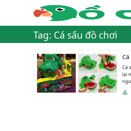
Tag:
Cá sấu đồ chơi
Cá 
Cá 
lại
ngư