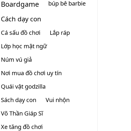
Boardgame
búp bê barbie
Cách dạy con
Cá sấu đồ chơi
Lắp ráp
Lớp học mật ngữ
Núm vú giả
Nơi mua đồ chơi uy tín
Quái vật godzilla
Sách dạy con
Vui nhộn
Võ Thần Giáp Sĩ
Xe tăng đồ chơi