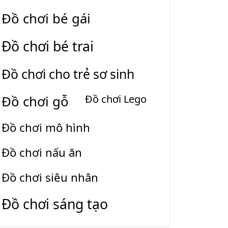
Đồ chơi bé gái
Đồ chơi bé trai
Đồ chơi cho trẻ sơ sinh
Đồ chơi gỗ
Đồ chơi Lego
Đồ chơi mô hình
Đồ chơi nấu ăn
Đồ chơi siêu nhân
Đồ chơi sáng tạo