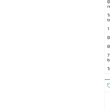
Đ
r
T
t
1
Đ
Đ
7
b
T