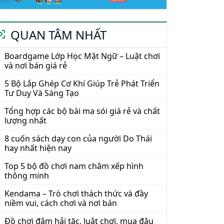
QUAN TÂM NHẤT
Boardgame Lớp Học Mật Ngữ – Luật chơi
và nơi bán giá rẻ
5 Bộ Lắp Ghép Cơ Khí Giúp Trẻ Phát Triển
Tư Duy Và Sáng Tạo
Tổng hợp các bộ bài ma sói giá rẻ và chất
lượng nhất
8 cuốn sách dạy con của người Do Thái
hay nhất hiện nay
Top 5 bộ đồ chơi nam châm xếp hình
thông minh
Kendama – Trò chơi thách thức và đầy
niềm vui, cách chơi và nơi bán
Đồ chơi đâm hải tặc, luật chơi, mua đâu