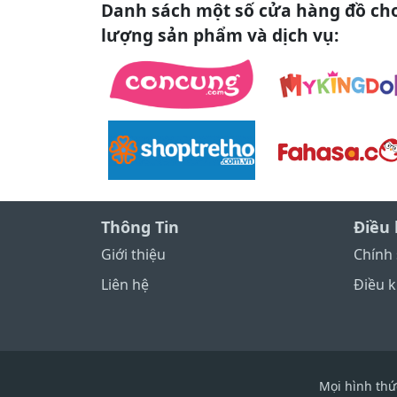
Danh sách một số cửa hàng đồ chơ
lượng sản phẩm và dịch vụ:
Thông Tin
Điều
Giới thiệu
Chính
Liên hệ
Điều 
Mọi hình thứ